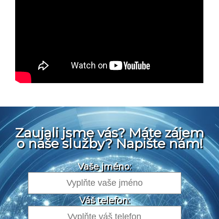
Zaujali jsme vás? Máte zájem
o naše služby? Napište nám!
Vaše jméno:
Váš telefon: