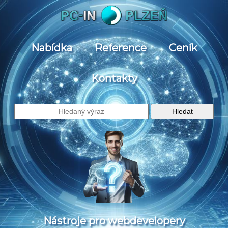
Nabídka
Reference
Ceník
Kontakty
Nástroje pro webdevelopery