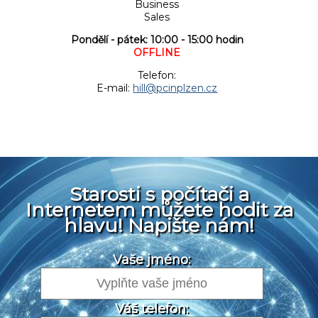
Business
Sales
Pondělí - pátek: 10:00 - 15:00 hodin
OFFLINE
Telefon:
E-mail:
hill@pcinplzen.cz
Starosti s počítači a
Internetem můžete hodit za
hlavu! Napište nám!
Vaše jméno:
Váš telefon: