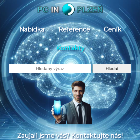
Nabídka
Reference
Ceník
Kontakty
Zaujali jsme vás? Kontaktujte nás!