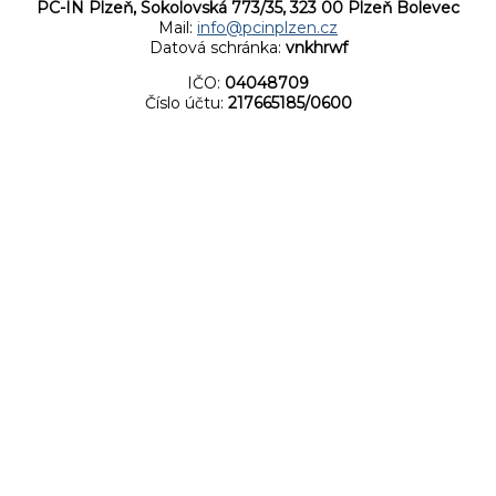
PC-IN Plzeň, Sokolovská 773/35, 323 00 Plzeň Bolevec
Mail:
info@pcinplzen.cz
Datová schránka:
vnkhrwf
IČO:
04048709
Číslo účtu:
217665185/0600