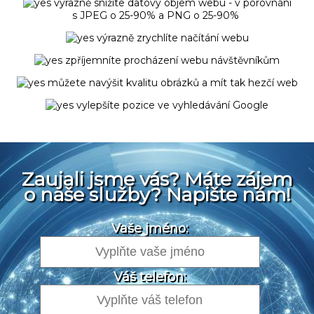
výrazně snížíte datový objem webu - v porovnání
s JPEG o 25-90% a PNG o 25-90%
výrazně zrychlíte načítání webu
zpříjemníte procházení webu návštěvníkům
můžete navýšit kvalitu obrázků a mít tak hezčí web
vylepšíte pozice ve vyhledávání Google
Zaujali jsme vás? Máte zájem
o naše služby? Napište nám!
Vaše jméno:
Váš telefon: