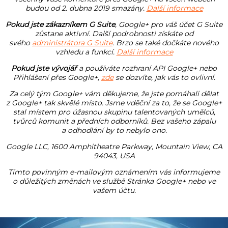
budou od 2. dubna 2019 smazány.
Další informace
Pokud jste zákazníkem G Suite
, Google+ pro váš účet G Suite
zůstane aktivní. Další podrobnosti získáte od
svého
administrátora G Suite
. Brzo se také dočkáte nového
vzhledu a funkcí.
Další informace
Pokud jste vývojář
a používáte rozhraní API Google+ nebo
Přihlášení přes Google+,
zde
se dozvíte, jak vás to ovlivní.
Za celý tým Google+ vám děkujeme, že jste pomáhali dělat
z Google+ tak skvělé místo. Jsme vděční za to, že se Google+
stal místem pro úžasnou skupinu talentovaných umělců,
tvůrců komunit a předních odborníků. Bez vašeho zápalu
a odhodlání by to nebylo ono.
Google LLC, 1600 Amphitheatre Parkway, Mountain View, CA
94043, USA
Tímto povinným e-mailovým oznámením vás informujeme
o důležitých změnách ve službě Stránka Google+ nebo ve
vašem účtu.