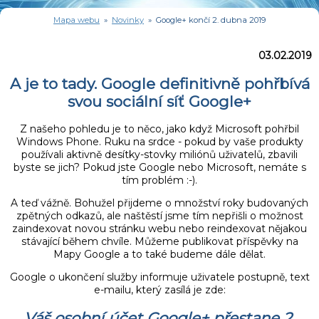
Mapa webu
»
Novinky
» Google+ končí 2. dubna 2019
03.02.2019
A je to tady. Google definitivně pohřbívá
svou sociální síť Google+
Z našeho pohledu je to něco, jako když Microsoft pohřbil
Windows Phone. Ruku na srdce - pokud by vaše produkty
používali aktivně desítky-stovky miliónů uživatelů, zbavili
byste se jich? Pokud jste Google nebo Microsoft, nemáte s
tím problém :-).
A teď vážně. Bohužel přijdeme o množství roky budovaných
zpětných odkazů, ale naštěstí jsme tím nepřišli o možnost
zaindexovat novou stránku webu nebo reindexovat nějakou
stávající během chvíle. Můžeme publikovat příspěvky na
Mapy Google a to také budeme dále dělat.
Google o ukončení služby informuje uživatele postupně, text
e-mailu, který zasílá je zde:
Váš osobní účet Google+ přestane 2.