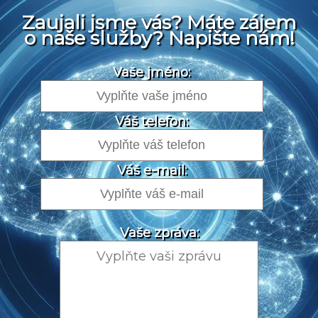
Zaujali jsme vás? Máte zájem
o naše služby? Napište nám!
Vaše jméno:
Váš telefon:
Váš e-mail:
Vaše zpráva: