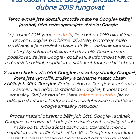
dubna 2019 fungovat
Tento e-mail jste dostali, protože máte na Google+ běžný
(osobní) účet nebo spravujete stránku Google+.
V prosinci 2018 jsme
oznámili
, že v dubnu 2019 ukončíme
provoz Google+ pro běžné uživatele, protože je málo
využívaný a je náročné takovou službu udržovat ve stavu,
který by splňoval očekávání uživatelů. Chceme vám
poděkovat, že jste Google+ používali, a informovat vás, co
teď můžete udělat, například si stáhnout fotky a další obsah.
2. dubna budou váš účet Google+ a všechny stránky Google+,
které jste vytvořili, zrušeny a začneme mazat obsah
z běžných účtů Google+
. Fotky a videa z Google+, které máte
v archivu alb nebo na stránkách Google+, budou také
smazány. Svůj obsah si můžete
stáhnout a uložit
, jen to
udělejte do dubna. Fotky a videa zazálohované ve Fotkách
Google smazány nebudou.
Proces mazání obsahu z běžných účtů Google+, stránek
Google+ a archivu alb bude pár měsíců trvat a nějaký obsah
může po tu dobu zůstat zachován. Uživatelé mohou
například stále vidět části svého účtu Google+ v protokolu
aktivit a nějaký obsah na Google+ od běžných uživatelů