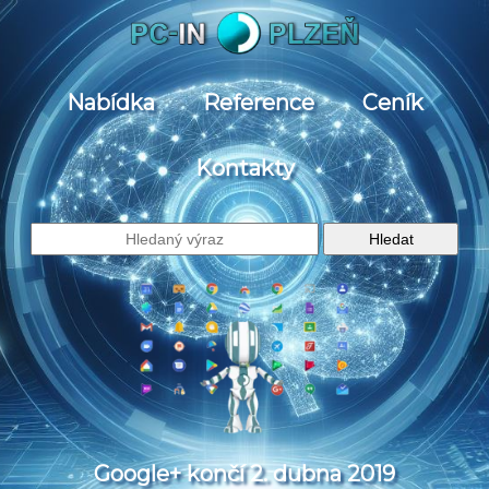
Nabídka
Reference
Ceník
Kontakty
Google+ končí 2. dubna 2019