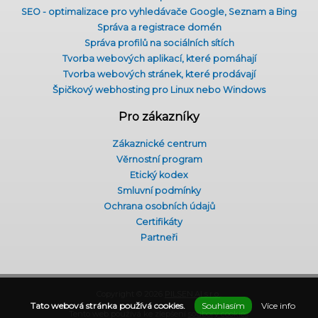
SEO - optimalizace pro vyhledávače Google, Seznam a Bing
Správa a registrace domén
Správa profilů na sociálních sítích
Tvorba webových aplikací, které pomáhají
Tvorba webových stránek, které prodávají
Špičkový webhosting pro Linux nebo Windows
Pro zákazníky
Zákaznické centrum
Věrnostní program
Etický kodex
Smluvní podmínky
Ochrana osobních údajů
Certifikáty
Partneři
Copyright © 2026
PILSEN.AI s.r.o.
.
Tato webová stránka používá cookies.
Souhlasím
Více info
Tento web používá ke zlepšení
soubory cookies
.