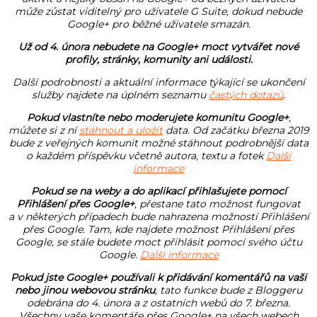
může zůstat viditelný pro uživatele G Suite, dokud nebude
Google+ pro běžné uživatele smazán.
Už od 4. února nebudete na Google+ moct vytvářet nové
profily, stránky, komunity ani události.
Další podrobnosti a aktuální informace týkající se ukončení
služby najdete na úplném seznamu
častých dotazů
.
Pokud vlastníte nebo moderujete komunitu Google+
,
můžete si z ní
stáhnout a uložit
data. Od začátku března 2019
bude z veřejných komunit možné stáhnout podrobnější data
o každém příspěvku včetně autora, textu a fotek
Další
informace
Pokud se na weby a do aplikací přihlašujete pomocí
Přihlášení přes Google+
, přestane tato možnost fungovat
a v některých případech bude nahrazena možností Přihlášení
přes Google. Tam, kde najdete možnost Přihlášení přes
Google, se stále budete moct přihlásit pomocí svého účtu
Google.
Další informace
Pokud jste Google+ používali k přidávání komentářů na vaši
nebo jinou webovou stránku
, tato funkce bude z Bloggeru
odebrána do 4. února a z ostatních webů do 7. března.
Všechny vaše komentáře přes Google+ na všech webech