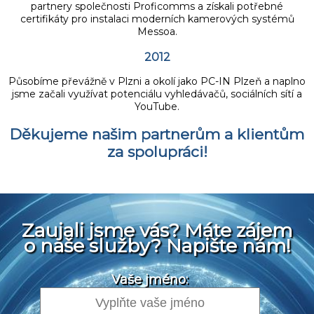
partnery společnosti Proficomms a získali potřebné
certifikáty pro instalaci moderních kamerových systémů
Messoa.
2012
Působíme převážně v Plzni a okolí jako PC-IN Plzeň a naplno
jsme začali využívat potenciálu vyhledávačů, sociálních sítí a
YouTube.
Děkujeme našim partnerům a klientům
za spolupráci!
Zaujali jsme vás? Máte zájem
o naše služby? Napište nám!
Vaše jméno: