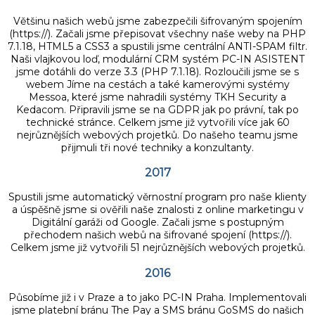
Většinu našich webů jsme zabezpečili šifrovaným spojením
(https://). Začali jsme přepisovat všechny naše weby na PHP
7.1.18, HTML5 a CSS3 a spustili jsme centrální ANTI-SPAM filtr.
Naši vlajkovou loď, modulární CRM systém PC-IN ASISTENT
jsme dotáhli do verze 3.3 (PHP 7.1.18). Rozloučili jsme se s
webem Jíme na cestách a také kamerovými systémy
Messoa, které jsme nahradili systémy TKH Security a
Kedacom. Připravili jsme se na GDPR jak po právní, tak po
technické stránce. Celkem jsme již vytvořili více jak 60
nejrůznějších webových projetků. Do našeho teamu jsme
přijmuli tři nové techniky a konzultanty.
2017
Spustili jsme automatický věrnostní program pro naše klienty
a úspěšně jsme si ověřili naše znalosti z online marketingu v
Digitální garáži od Google. Začali jsme s postupným
přechodem našich webů na šifrované spojení (https://).
Celkem jsme již vytvořili 51 nejrůznějších webových projetků.
2016
Působíme již i v Praze a to jako PC-IN Praha. Implementovali
jsme platební bránu The Pay a SMS bránu GoSMS do našich