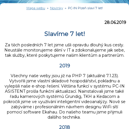
Mapa webu
»
Novinky
» PC-IN Plzeň slaví 7 let!
28.06.2019
Slavíme 7 let!
Za těch posledních 7 let jsme ušli opravdu dlouhý kus cesty.
Neustále monitorujeme dění v IT a zdokonalujeme jak sebe,
tak služby, které poskytujeme našim klientům a partnerům.
2019
Všechny naše weby jsou již na PHP 7 (aktuálně 7.1.23).
Vytvořili jsme vlastní skladové hospodářství, pokladnu a
vylepšili naše e-shop řešení. Většina funkcí v systému PC-IN
ASISTENT prošla funkční aktualizací. Nainstalovali jsme také
řadu kamerových systémů Grundig, TKH a Kedacom a
pokročili jsme ve využívání inteligentní videoanalýzy. Nově se
zabýváme i profesionálním návrhem designu WiFi sítí
pomocí software Ekahau. Do našeho teamu jsme přijmuli
dalšího technika.
2018