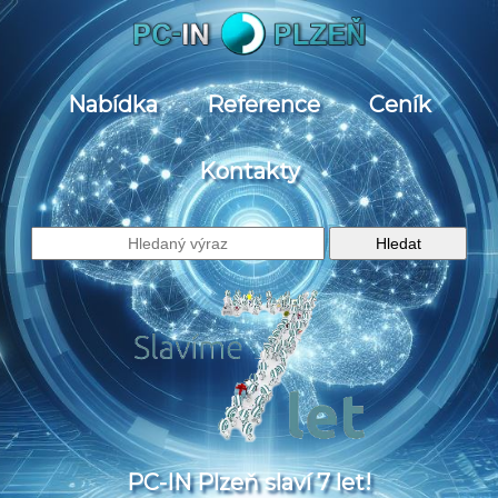
Nabídka
Reference
Ceník
Kontakty
PC-IN Plzeň slaví 7 let!