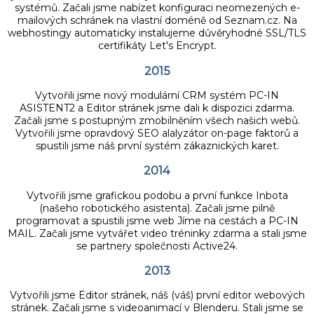
systémů. Začali jsme nabízet konfiguraci neomezených e-
mailových schránek na vlastní doméně od Seznam.cz. Na
webhostingy automaticky instalujeme důvěryhodné SSL/TLS
certifikáty Let's Encrypt.
2015
Vytvořili jsme nový modulární CRM systém PC-IN
ASISTENT2 a Editor stránek jsme dali k dispozici zdarma.
Začali jsme s postupným zmobilněním všech našich webů.
Vytvořili jsme opravdový SEO alalyzátor on-page faktorů a
spustili jsme náš první systém zákaznických karet.
2014
Vytvořili jsme grafickou podobu a první funkce Inbota
(našeho robotického asistenta). Začali jsme pilně
programovat a spustili jsme web Jíme na cestách a PC-IN
MAIL. Začali jsme vytvářet video tréninky zdarma a stali jsme
se partnery společnosti Active24.
2013
Vytvořili jsme Editor stránek, náš (váš) první editor webových
stránek. Začali jsme s videoanimací v Blenderu. Stali jsme se