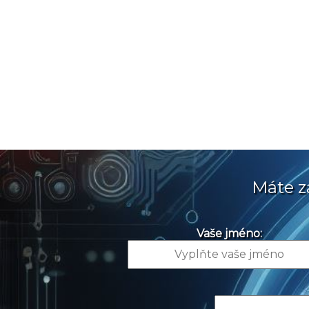
Máte z
Vaše jméno: