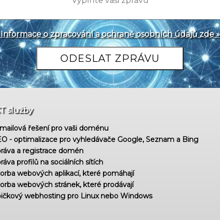
Informace o zpracování a ochraně osobních údajů zde »
CT služby
mailová řešení pro vaši doménu
O - optimalizace pro vyhledávače Google, Seznam a Bing
ráva a registrace domén
ráva profilů na sociálních sítích
orba webových aplikací, které pomáhají
orba webových stránek, které prodávají
ičkový webhosting pro Linux nebo Windows