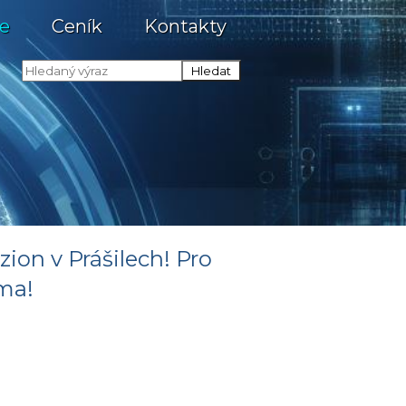
e
Ceník
Kontakty
on v Prášilech! Pro
rma!
m