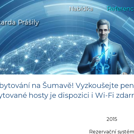
Nabídka
Referenc
arda Prášily
ily
bytování na Šumavě! Vyzkoušejte penzi
tované hosty je dispozici i Wi-Fi zda
2015
Rezervační systé