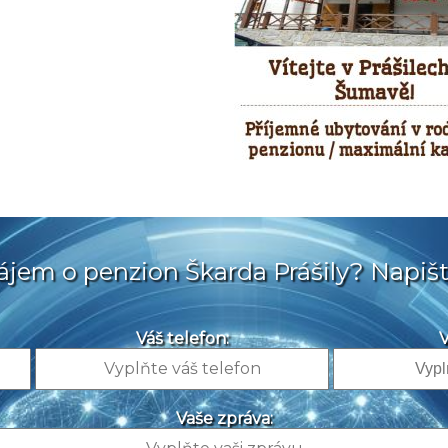
ájem o penzion Škarda Prášily? Napiš
Váš telefon:
V
Vaše zpráva: