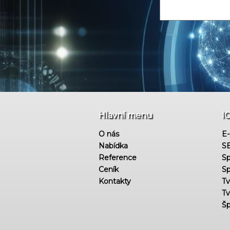
Hlavní menu
I
O nás
E-
Nabídka
SE
Reference
Sp
Ceník
Sp
Kontakty
Tv
Tv
Šp