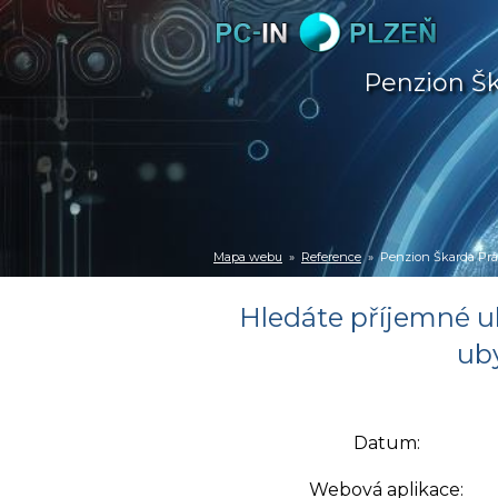
Penzion Šk
Mapa webu
»
Reference
» Penzion Škarda Práš
Hledáte příjemné u
uby
Datum:
Webová aplikace: