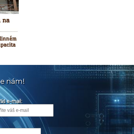
te nám!
áš e-mail: