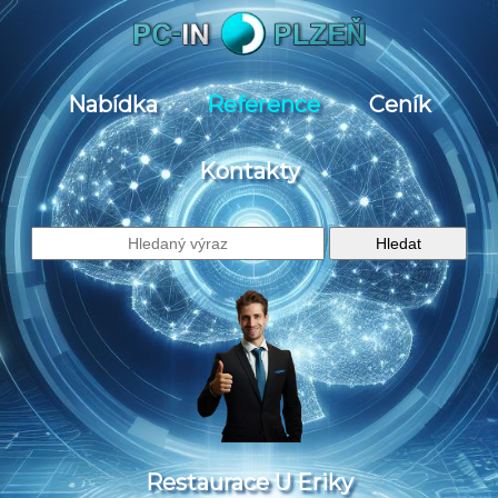
Nabídka
Reference
Ceník
Kontakty
Restaurace U Eriky