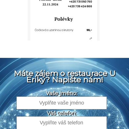
Máte zájem o restaurace U
Eriky? Napište nám!
Vaše jméno:
Váš telefon: