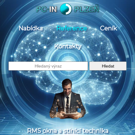
Nabídka
Reference
Ceník
Kontakty
RMS okna a stínící technika