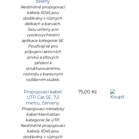
zelený
Nestíněné propojovací
kabely RJ45 jsou
dodávány v různých
délkách a barvách.
Jsou určeny pro
vysokorychlostní
aplikace kategorie 5E.
Používají se pro
připojení aktivních
prvků a síťových
zařízení k
strukturovanému
rozvodu s barevným
rozlišením služeb.
Propojovací kabel
75,00 Kč
UTP Cat 5E, 7,5
metru, červený
Propojovací metalický
kabel Manhattan
kategorie 5e UTP.
Nestíněné propojovací
kabely RJ45 jsou
dodávány v různých