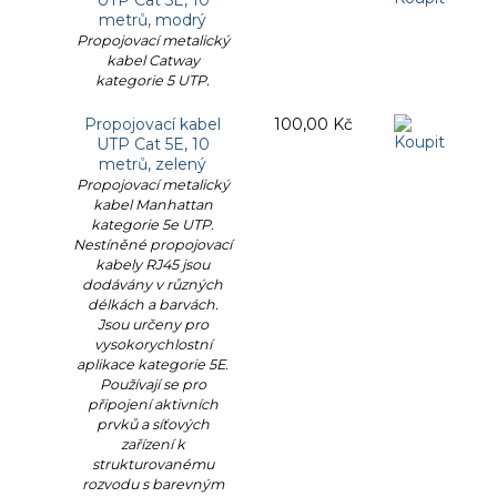
metrů, modrý
Propojovací metalický
kabel Catway
kategorie 5 UTP.
Propojovací kabel
100,00 Kč
UTP Cat 5E, 10
metrů, zelený
Propojovací metalický
kabel Manhattan
kategorie 5e UTP.
Nestíněné propojovací
kabely RJ45 jsou
dodávány v různých
délkách a barvách.
Jsou určeny pro
vysokorychlostní
aplikace kategorie 5E.
Používají se pro
připojení aktivních
prvků a síťových
zařízení k
strukturovanému
rozvodu s barevným