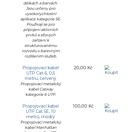
délkách a barvách.
Jsou určeny pro
vysokorychlostní
aplikace kategorie 5E.
Používají se pro
připojení aktivních
prvků a síťových
zařízení k
strukturovanému
rozvodu s barevným
rozlišením služeb.
Propojovací kabel
20,00 Kč
UTP Cat 6, 0,5
metru, červený
Propojovací metalický
kabel Catway
kategorie 6 UTP.
Propojovací kabel
100,00 Kč
UTP Cat 5E, 10
metrů, modrý
Propojovací metalický
kabel Manhattan