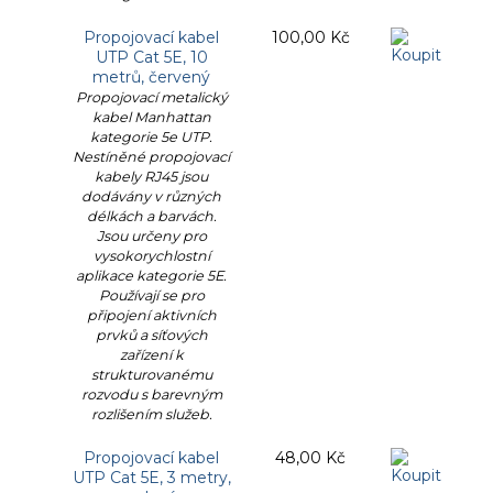
Propojovací kabel
100,00 Kč
UTP Cat 5E, 10
metrů, červený
Propojovací metalický
kabel Manhattan
kategorie 5e UTP.
Nestíněné propojovací
kabely RJ45 jsou
dodávány v různých
délkách a barvách.
Jsou určeny pro
vysokorychlostní
aplikace kategorie 5E.
Používají se pro
připojení aktivních
prvků a síťových
zařízení k
strukturovanému
rozvodu s barevným
rozlišením služeb.
Propojovací kabel
48,00 Kč
UTP Cat 5E, 3 metry,