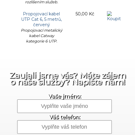
rozlišením služeb.
Propojovací kabel
50,00 Kč
UTP Cat 6, 5 metrů,
červený
Propojovací metalický
kabel Catway
kategorie 6 UTP.
Zaujali jsme vás? Máte zájem
o naše služby? Napište nám!
Vaše jméno:
Váš telefon: