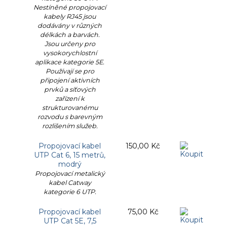
Nestíněné propojovací
kabely RJ45 jsou
dodávány v různých
délkách a barvách.
Jsou určeny pro
vysokorychlostní
aplikace kategorie 5E.
Používají se pro
připojení aktivních
prvků a síťových
zařízení k
strukturovanému
rozvodu s barevným
rozlišením služeb.
Propojovací kabel
150,00 Kč
UTP Cat 6, 15 metrů,
modrý
Propojovací metalický
kabel Catway
kategorie 6 UTP.
Propojovací kabel
75,00 Kč
UTP Cat 5E, 7,5