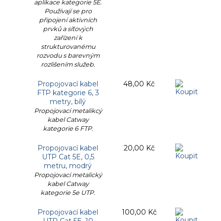
aplikace kategorie 5E.
Používají se pro
připojení aktivních
prvků a síťových
zařízení k
strukturovanému
rozvodu s barevným
rozlišením služeb.
Propojovací kabel
48,00 Kč
FTP kategorie 6, 3
metry, bílý
Propojovací metalikcý
kabel Catway
kategorie 6 FTP.
Propojovací kabel
20,00 Kč
UTP Cat 5E, 0,5
metru, modrý
Propojovací metalický
kabel Catway
kategorie 5e UTP.
Propojovací kabel
100,00 Kč
UTP Cat 5E, 10