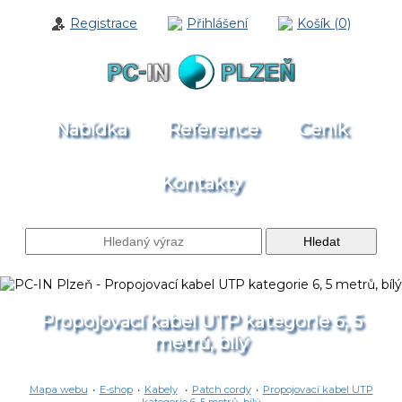
Registrace
Přihlášení
Košík (0)
Nabídka
Reference
Ceník
Kontakty
Propojovací kabel UTP kategorie 6, 5
metrů, bílý
Mapa webu
•
E-shop
•
Kabely
•
Patch cordy
•
Propojovací kabel UTP