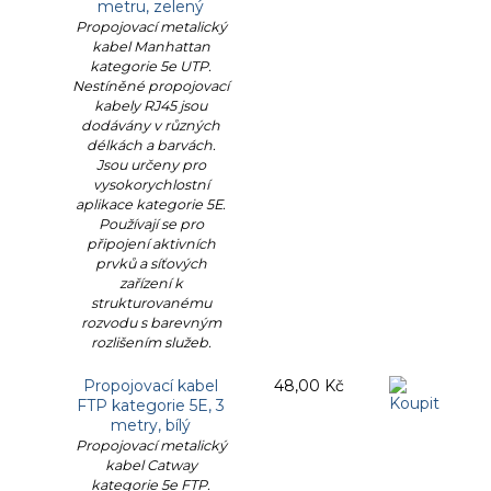
metru, zelený
Propojovací metalický
kabel Manhattan
kategorie 5e UTP.
Nestíněné propojovací
kabely RJ45 jsou
dodávány v různých
délkách a barvách.
Jsou určeny pro
vysokorychlostní
aplikace kategorie 5E.
Používají se pro
připojení aktivních
prvků a síťových
zařízení k
strukturovanému
rozvodu s barevným
rozlišením služeb.
Propojovací kabel
48,00 Kč
FTP kategorie 5E, 3
metry, bílý
Propojovací metalický
kabel Catway
kategorie 5e FTP.