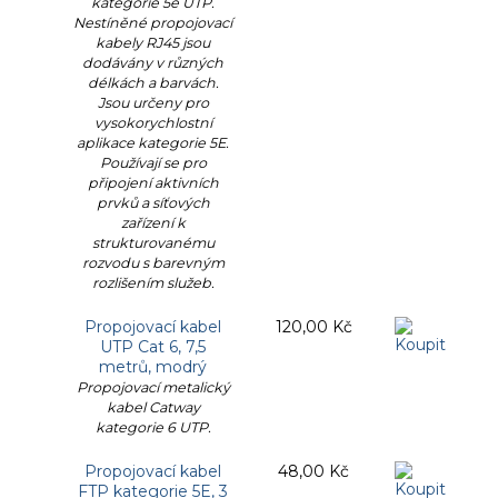
kategorie 5e UTP.
Nestíněné propojovací
kabely RJ45 jsou
dodávány v různých
délkách a barvách.
Jsou určeny pro
vysokorychlostní
aplikace kategorie 5E.
Používají se pro
připojení aktivních
prvků a síťových
zařízení k
strukturovanému
rozvodu s barevným
rozlišením služeb.
Propojovací kabel
120,00 Kč
UTP Cat 6, 7,5
metrů, modrý
Propojovací metalický
kabel Catway
kategorie 6 UTP.
Propojovací kabel
48,00 Kč
FTP kategorie 5E, 3