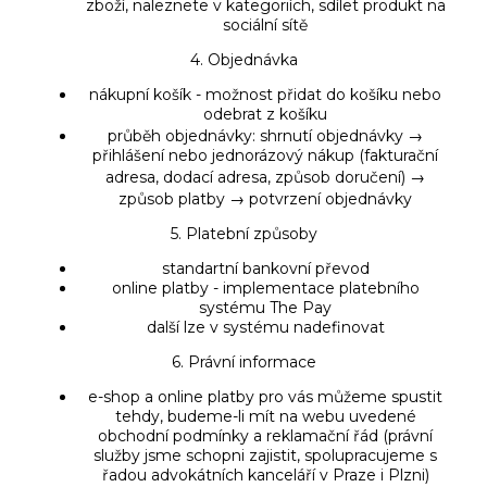
zboží, naleznete v kategoriích, sdílet produkt na
sociální sítě
4. Objednávka
nákupní košík - možnost přidat do košíku nebo
odebrat z košíku
průběh objednávky: shrnutí objednávky →
přihlášení nebo jednorázový nákup (fakturační
adresa, dodací adresa, způsob doručení) →
způsob platby → potvrzení objednávky
5. Platební způsoby
standartní bankovní převod
online platby - implementace platebního
systému The Pay
další lze v systému nadefinovat
​6. Právní informace
e-shop a online platby pro vás můžeme spustit
tehdy, budeme-li mít na webu uvedené
obchodní podmínky a reklamační řád (právní
služby jsme schopni zajistit, spolupracujeme s
řadou advokátních kanceláří v Praze i Plzni)