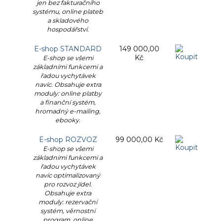
jen bez fakturačního
systému, online plateb
a skladového
hospodářství.
E-shop STANDARD
149
000,00
Kč
E-shop se všemi
základními funkcemi a
řadou vychytávek
navíc. Obsahuje extra
moduly: online platby
a finanční systém,
hromadný e-mailing,
ebooky.
E-shop ROZVOZ
99
000,00 Kč
E-shop se všemi
základními funkcemi a
řadou vychytávek
navíc optimalizovaný
pro rozvoz jídel.
Obsahuje extra
moduly: rezervační
systém, věrnostní
program, online