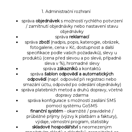
1. Administrační rozhraní
správa
objednávek
s možností rychlého potvrzení
/ zamítnutí objednávky nebo nastavení stavu
objednávky
správa
reklamací
správa
zboží
(nadpis, popis, katerogie, obrázek,
fotogalerie, cena v Kč, dostupnost a další
specifikace podle vašich požadavků), slevy u
produktů (cena před slevou a po slevě, případně
sleva v %), hromadné slevy
správa
zákazníků
a kontaktů
správa
šablon odpovědí a automatických
odpovědí
(např. odpověď při registraci nebo
smazání účtu, odpověď po odeslání objednávky)
správa platebních metod a druhů dopravy, včetně
dopravy zdarma
správa konfigurace s možností zasílání SMS
pomocí systému GoSMS
finanční systém
- okamžité / pravidelné /
průběžné příjmy (výzvy k platbám a faktury),
výdaje, věrnostní program, statistiky
skladové hospodářství
s neomezeným