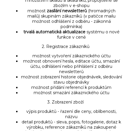
množstvím skladů a skladníků, propojitelné se
zbožím v e-shopu
možnost
zasílání newsletterů
(hromadných
mailů) skupinám zákazníků (v patičce mailu
možnost odhlášení z odběru - zákonná
podmínka)
trvalá automatická aktualizace
systému o nové
funkce v ceně
2. Registrace zákazníků
možnost vytvoření zákaznického účtu
možnost obnovení hesla, editace účtu, smazání
účtu, odhlášení nebo přihlášení z odběru
newsletterů
možnost zobrazení historie objednávek, sledování
stavu objednávky
možnost přidání referencí k produktům
možnost smazání zákaznického účtu
3. Zobrazení zboží
výpis produktů - řazení dle ceny, oblíbenosti,
názvu
detail produktů - sleva, popis, fotogalerie, dotaz k
výrobku, reference zákazníků na zakoupené