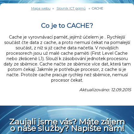
Mapa webu
»
Slovník ICT pojmů
» CACHE
Co je to CACHE?
Cache je vyrovnávací paměť, jejímž účelem je . Rychlejší
součást čte data z cache, a proto nemusí čekat na pomalejší
součást, z níž si již cache data načetla. V novějších
procesorech jsou už malé cache paměti (First Level Cache
nebo zkráceně L1). Slouží k zásobování jednotek procesoru
daty ze sběrnice. Cache načte ze sběrnice více dat, která tam
potom čekají. Jakmile je potřebuje procesor, z cache si je
načte. Protože cache pracuje rychleji než sběrnice, nemusí
procesor čekat.
Aktualizováno: 12.09.2015
Zaujali jsme vás? Máte zájem
o naše služby? Napište nám!