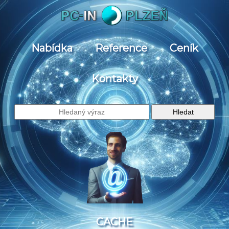
Nabídka
Reference
Ceník
Kontakty
CACHE