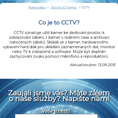
Mapa webu
»
Slovník ICT pojmů
» CCTV
Co je to CCTV?
CCTV označuje užití kamer ke sledování prostor, k
zobrazování záběrů z kamer v reálném čase a archivaci
natočených záběrů. Skládá se z kamer, hardwarového
vybavení hard disk pro ukládání zaznamenaných dat, monitor
nebo TV k zobrazení) a software. Může být doplněn
zachycování zvuků pomocí mikrofonů a reproduktorů.
Aktualizováno: 13.09.2015
Zaujali jsme vás? Máte zájem
o naše služby? Napište nám!
Vaše jméno: