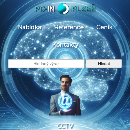
Nabídka
Reference
Ceník
Kontakty
CCTV