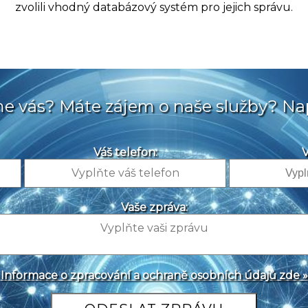
zvolili vhodný databázový systém pro jejich správu.
sme vás? Máte zájem o naše služby? Na
Váš telefon:
V
Vaše zpráva:
Informace o zpracování a ochraně osobních údajů zde »