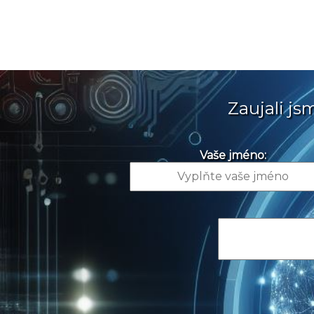
Zaujali j
Vaše jméno: