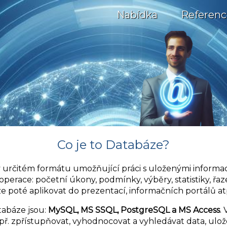
Nabídka
Referenc
Co je to Databáze?
v určitém formátu umožňující práci s uloženými informac
operace: početní úkony, podmínky, výběry, statistiky, řaze
ze poté aplikovat do prezentací, informačních portálů at
abáze jsou:
MySQL, MS SSQL, PostgreSQL a MS Access
.
ř. zpřístupňovat, vyhodnocovat a vyhledávat data, ulože