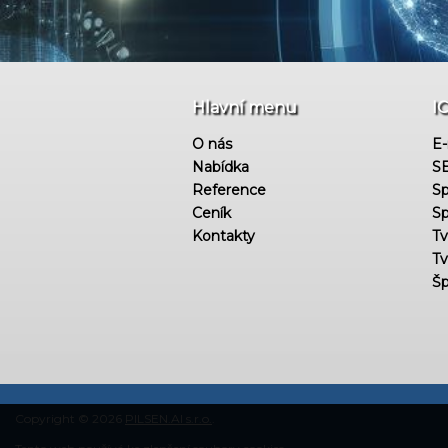
Hlavní menu
I
O nás
E-
Nabídka
SE
Reference
Sp
Ceník
Sp
Kontakty
Tv
Tv
Šp
Copyright © 2026
PILSEN.AI s.r.o.
.