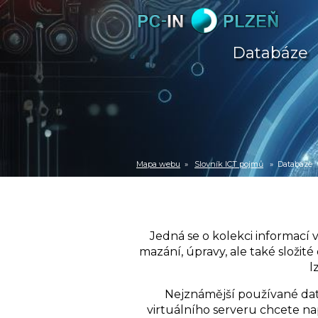
Databáze
Mapa webu
»
Slovník ICT pojmů
» Databáze
Jedná se o kolekci informací 
mazání, úpravy, ale také složité 
l
Nejznámější používané dat
virtuálního serveru chcete nap