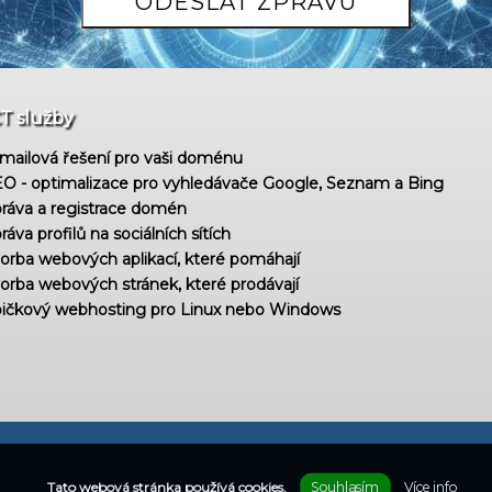
CT služby
mailová řešení pro vaši doménu
O - optimalizace pro vyhledávače Google, Seznam a Bing
ráva a registrace domén
ráva profilů na sociálních sítích
orba webových aplikací, které pomáhají
orba webových stránek, které prodávají
ičkový webhosting pro Linux nebo Windows
Souhlasím
Více info
Tato webová stránka používá cookies.