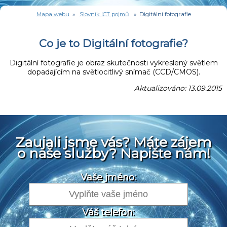
Mapa webu
»
Slovník ICT pojmů
» Digitální fotografie
Co je to Digitální fotografie?
Digitální fotografie je obraz skutečnosti vykreslený světlem
dopadajícím na světlocitlivý snímač (CCD/CMOS).
Aktualizováno: 13.09.2015
Zaujali jsme vás? Máte zájem
o naše služby? Napište nám!
Vaše jméno:
Váš telefon: