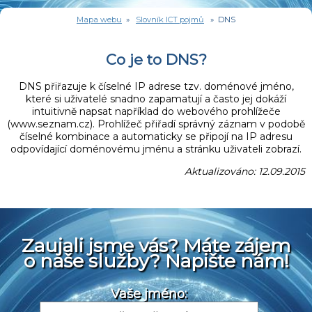
Mapa webu
»
Slovník ICT pojmů
» DNS
Co je to DNS?
DNS přiřazuje k číselné IP adrese tzv. doménové jméno,
které si uživatelé snadno zapamatují a často jej dokáží
intuitivně napsat například do webového prohlížeče
(www.seznam.cz). Prohlížeč přiřadí správný záznam v podobě
číselné kombinace a automaticky se připojí na IP adresu
odpovídající doménovému jménu a stránku uživateli zobrazí.
Aktualizováno: 12.09.2015
Zaujali jsme vás? Máte zájem
o naše služby? Napište nám!
Vaše jméno: