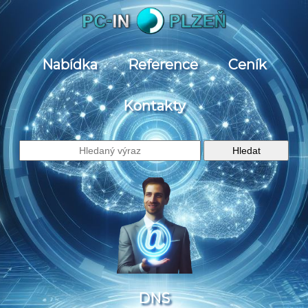
Nabídka
Reference
Ceník
Kontakty
DNS