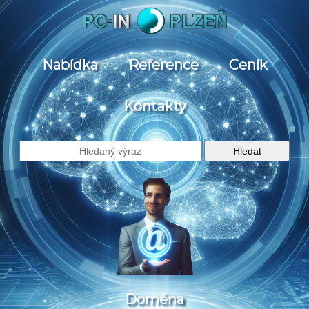
Nabídka
Reference
Ceník
Kontakty
Doména