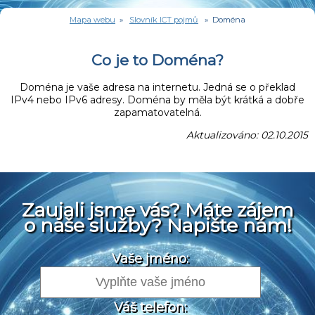
Mapa webu
»
Slovník ICT pojmů
» Doména
Co je to Doména?
Doména je vaše adresa na internetu. Jedná se o překlad
IPv4 nebo IPv6 adresy. Doména by měla být krátká a dobře
zapamatovatelná.
Aktualizováno: 02.10.2015
Zaujali jsme vás? Máte zájem
o naše služby? Napište nám!
Vaše jméno:
Váš telefon: