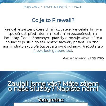
Mapa webu
»
Slovník ICT pojmů
» Firewall
Co je to Firewall?
Firewall je zařízení, které chrání uživatele, kanceláře, firmy a
společnosti před interními i externími bezpečnostními
incidenty. Pod definovanými pravidly omezuje uživatelům a
aplikacím přístup do sítě. Různé firewally poskytují různou
administrátorskou přívětivost a úrovně ochrany. Přečtěte si o
firewallech gateprotect
.
Aktualizováno: 13.09.2015
Zaujali jsme vás? Máte zájem
o naše služby? Napište nám!
Vaše jméno: