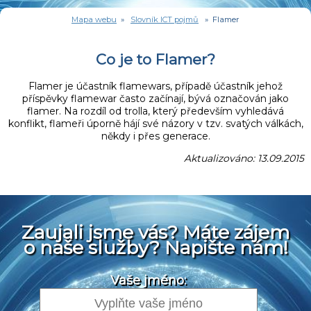
Mapa webu
»
Slovník ICT pojmů
» Flamer
Co je to Flamer?
Flamer je účastník flamewars, případě účastník jehož
příspěvky flamewar často začínají, bývá označován jako
flamer. Na rozdíl od trolla, který především vyhledává
konflikt, flameři úporně hájí své názory v tzv. svatých válkách,
někdy i přes generace.
Aktualizováno: 13.09.2015
Zaujali jsme vás? Máte zájem
o naše služby? Napište nám!
Vaše jméno: