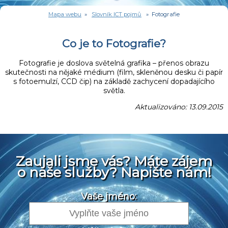
Mapa webu
»
Slovník ICT pojmů
» Fotografie
Co je to Fotografie?
Fotografie je doslova světelná grafika – přenos obrazu
skutečnosti na nějaké médium (film, skleněnou desku či papír
s fotoemulzí, CCD čip) na základě zachycení dopadajícího
světla.
Aktualizováno: 13.09.2015
Zaujali jsme vás? Máte zájem
o naše služby? Napište nám!
Vaše jméno: