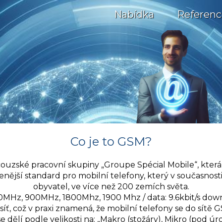
Nabídka
Referenc
Co je to GSM?
uzské pracovní skupiny „Groupe Spécial Mobile“, která
nější standard pro mobilní telefony, který v současnosti
obyvatel, ve více než 200 zemích světa.
MHz, 900MHz, 1800Mhz, 1900 Mhz / data: 9.6kbit/s downl
íť, což v praxi znamená, že mobilní telefony se do sítě 
e dělí podle velikosti na: „Makro (stožáry), Mikro (pod úr