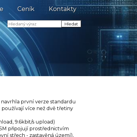
e
Ceník
Kontakty
 navrhla první verze standardu
 používají více než dvě třetiny
oad, 9.6kbit/s upload)
GSM připojují prostřednictvím
ovní střech - zastavěná území),