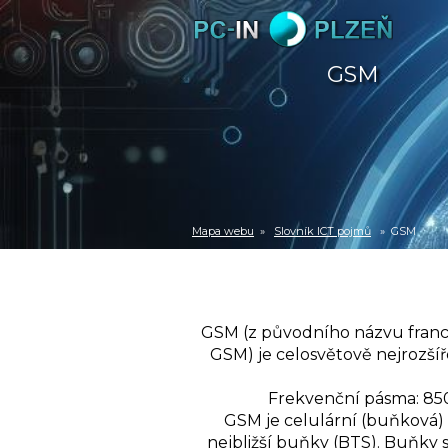
GSM
Mapa webu
»
Slovník ICT pojmů
» GSM
GSM (z původního názvu franco
GSM) je celosvětově nejrozšíře
Frekvenční pásma: 850
GSM je celulární (buňková) s
nejbližší buňky (BTS). Buňky s