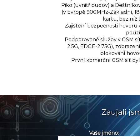
Piko (uvnitř budov) a Deštníko
(v Evropě 900MHz-Základní, 18
kartu, bez níž 
Zajištění bezpečnosti hovoru 
použí
Podporované služby v GSM sítí
2.5G, EDGE-2.75G), zobrazení 
blokování hovor
První komerční GSM síť byla 
Zaujali j
Vaše jméno: