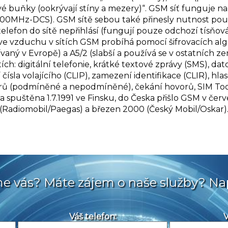
vé buňky (ookrývají stíny a mezery)“. GSM síť funguje na
00MHz-DCS). GSM sítě sebou také přinesly nutnost použ
telefon do sítě nepřihlásí (fungují pouze odchozí tísňová v
ve vzduchu v sítích GSM probíhá pomocí šifrovacích algor
vaný v Evropě) a A5/2 (slabší a používá se v ostatních ze
ch: digitální telefonie, krátké textové zprávy (SMS), d
čísla volajícího (CLIP), zamezení identifikace (CLIR), hl
ů (podmíněné a nepodmíněné), čekání hovorů, SIM Toolk
spuštěna 1.7.1991 ve Finsku, do Česka přišlo GSM v červe
(Radiomobil/Paegas) a březen 2000 (Český Mobil/Oskar)
sme vás? Máte zájem o naše služby? Na
Váš telefon:
V