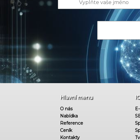
Hlavní menu
I
O nás
E-
Nabídka
SE
Reference
Sp
Ceník
Sp
Kontakty
Tv