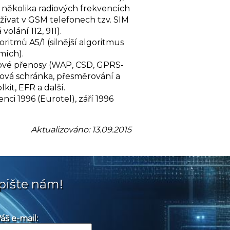
 několika radiových frekvencích
ívat v GSM telefonech tzv. SIM
olání 112, 911).
itmů A5/1 (silnější algoritmus
mích).
atové přenosy (WAP, CSD, GPRS-
asová schránka, přesměrování a
it, EFR a další.
nci 1996 (Eurotel), září 1996
.
Aktualizováno: 13.09.2015
pište nám!
áš e-mail: