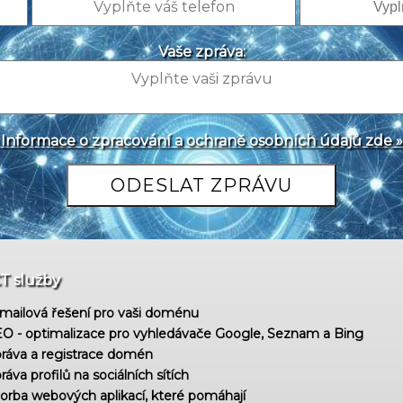
Vaše zpráva:
Informace o zpracování a ochraně osobních údajů zde »
CT služby
mailová řešení pro vaši doménu
O - optimalizace pro vyhledávače Google, Seznam a Bing
ráva a registrace domén
ráva profilů na sociálních sítích
orba webových aplikací, které pomáhají