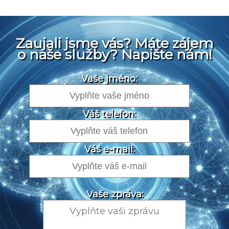
Zaujali jsme vás? Máte zájem
o naše služby? Napište nám!
Vaše jméno:
Váš telefon:
Váš e-mail:
Vaše zpráva: