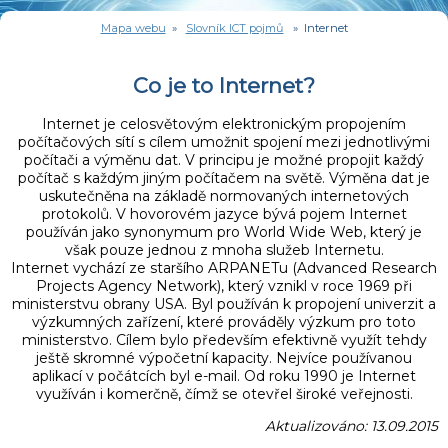
Mapa webu
»
Slovník ICT pojmů
» Internet
Co je to Internet?
Internet je celosvětovým elektronickým propojením
počítačových sítí s cílem umožnit spojení mezi jednotlivými
počítači a výměnu dat. V principu je možné propojit každý
počítač s každým jiným počítačem na světě. Výměna dat je
uskutečněna na základě normovaných internetových
protokolů. V hovorovém jazyce bývá pojem Internet
používán jako synonymum pro World Wide Web, který je
však pouze jednou z mnoha služeb Internetu.
Internet vychází ze staršího ARPANETu (Advanced Research
Projects Agency Network), který vznikl v roce 1969 při
ministerstvu obrany USA. Byl používán k propojení univerzit a
výzkumných zařízení, které prováděly výzkum pro toto
ministerstvo. Cílem bylo především efektivně využít tehdy
ještě skromné výpočetní kapacity. Nejvíce používanou
aplikací v počátcích byl e-mail. Od roku 1990 je Internet
využíván i komerčně, čímž se otevřel široké veřejnosti.
Aktualizováno: 13.09.2015