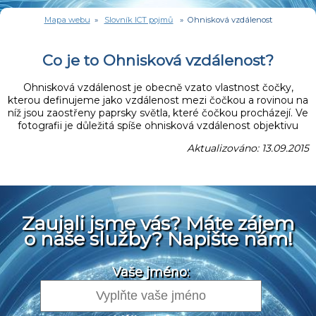
Mapa webu
»
Slovník ICT pojmů
» Ohnisková vzdálenost
Co je to Ohnisková vzdálenost?
Ohnisková vzdálenost je obecně vzato vlastnost čočky,
kterou definujeme jako vzdálenost mezi čočkou a rovinou na
níž jsou zaostřeny paprsky světla, které čočkou procházejí. Ve
fotografii je důležitá spíše ohnisková vzdálenost objektivu
Aktualizováno: 13.09.2015
Zaujali jsme vás? Máte zájem
o naše služby? Napište nám!
Vaše jméno: