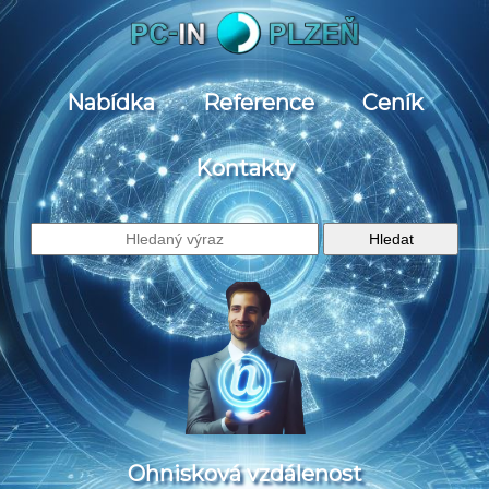
Nabídka
Reference
Ceník
Kontakty
Ohnisková vzdálenost