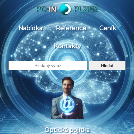
Nabídka
Reference
Ceník
Kontakty
Optická pojítka