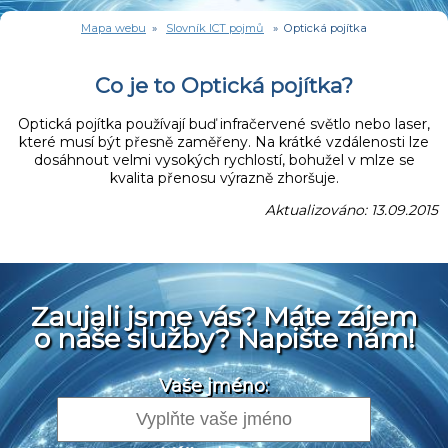
Mapa webu
»
Slovník ICT pojmů
» Optická pojítka
Co je to Optická pojítka?
Optická pojítka používají buď infračervené světlo nebo laser,
které musí být přesně zaměřeny. Na krátké vzdálenosti lze
dosáhnout velmi vysokých rychlostí, bohužel v mlze se
kvalita přenosu výrazně zhoršuje.
Aktualizováno: 13.09.2015
Zaujali jsme vás? Máte zájem
o naše služby? Napište nám!
Vaše jméno: