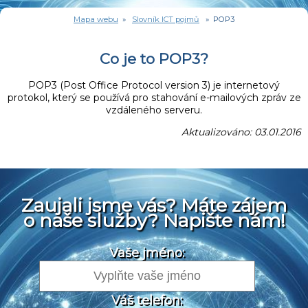
Mapa webu
»
Slovník ICT pojmů
» POP3
Co je to POP3?
POP3 (Post Office Protocol version 3) je internetový
protokol, který se používá pro stahování e-mailových zpráv ze
vzdáleného serveru.
Aktualizováno: 03.01.2016
Zaujali jsme vás? Máte zájem
o naše služby? Napište nám!
Vaše jméno:
Váš telefon: