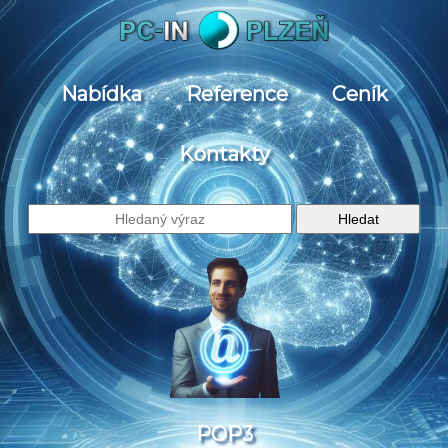
Nabídka
Reference
Ceník
Kontakty
POP3