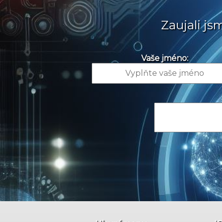
Zaujali j
Vaše jméno: