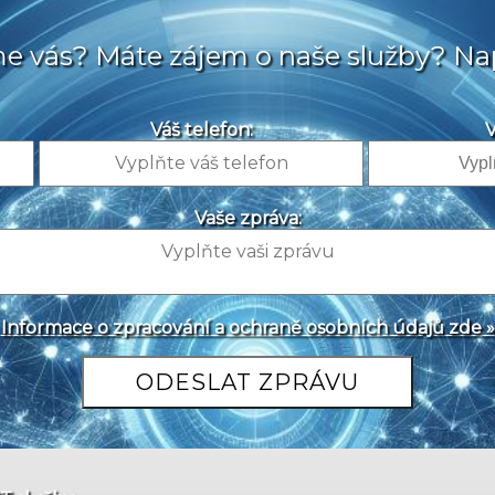
sme vás? Máte zájem o naše služby? Na
Váš telefon:
V
Vaše zpráva:
Informace o zpracování a ochraně osobních údajů zde »