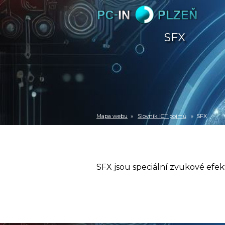
SFX
Mapa webu
»
Slovník ICT pojmů
» SFX
SFX jsou speciální zvukové efek