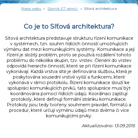
Mapa webu
»
Slovník ICT pojmů
» Síťová architektura
Co je to Síťová architektura?
Síťová architektura představuje strukturu řízení komunikace
v systémech, tzn. souhrn řídících činností umožňujících
výměnu dat mezi komunikujícími systémy. Komunikace a její
řízení je složitý problém, proto se používá rozdělení tohoto
problému do několika skupin, tzv. vrstev. Členění do vrstev
odpovídá hierarchii činností, které se při řízení komunikace
vykonávají. Každá vrstva sítě je definována službou, která je
poskytována sousední vrstvě vyšší a funkcemi, které
vykonává v rámci protokolu. Řízení komunikace slouží ke
spolupráci komunikujících prvků, tato spolupráce musí být
koordinována pomocí řídících údajů. Koordinaci zajišťují
protokoly, které definují formální stránku komunikace.
Protokoly jsou tedy tvořeny souhrnem pravidel, formátů a
procedur, které určují výměnu údajů mezi dvěma či více
komunikujícími prvky.
Aktualizováno: 13.09.2015