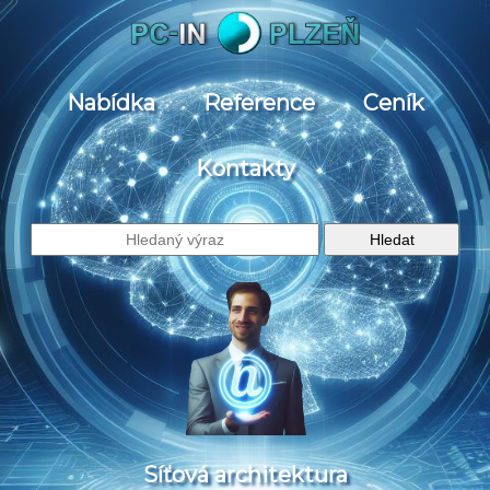
Nabídka
Reference
Ceník
Kontakty
Síťová architektura