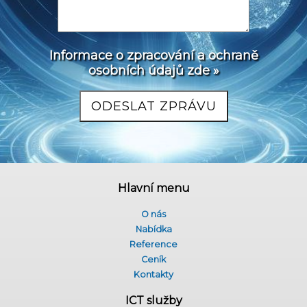
Informace o zpracování a ochraně
osobních údajů zde »
Hlavní menu
O nás
Nabídka
Reference
Ceník
Kontakty
ICT služby