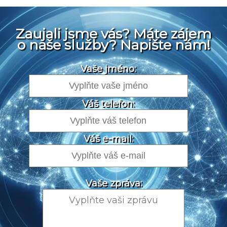
Zaujali jsme vás? Máte zájem
o naše služby? Napište nám!
Vaše jméno:
Váš telefon:
Váš e-mail:
Vaše zpráva: