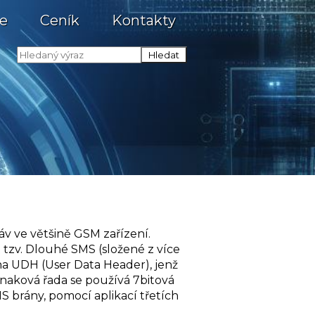
e
Ceník
Kontakty
áv ve většině GSM zařízení.
 tzv. Dlouhé SMS (složené z více
na UDH (User Data Header), jenž
 znaková řada se používá 7bitová
S brány, pomocí aplikací třetích