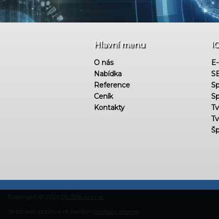
Hlavní menu
I
O nás
E-
Nabídka
SE
Reference
Sp
Ceník
Sp
Kontakty
Tv
Tv
Šp
Copyright © 2026
PILSEN.AI s.r.o.
.
Tento web používá ke zlepšení
soubory cookies
.