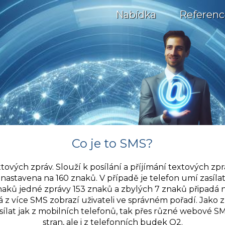
Nabídka
Referenc
Co je to SMS?
tových zpráv. Slouží k posílání a příjímání textových zpr
astavena na 160 znaků. V případě je telefon umí zasílat
znaků jedné zprávy 153 znaků a zbylých 7 znaků připadá 
ená z více SMS zobrazí uživateli ve správném pořadí. Jako
lat jak z mobilních telefonů, tak přes různé webové SM
stran, ale i z telefonních budek O2.