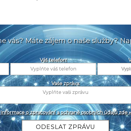
sme vás? Máte zájem o naše služby? Na
Váš telefon:
V
Vaše zpráva:
Informace o zpracování a ochraně osobních údajů zde »