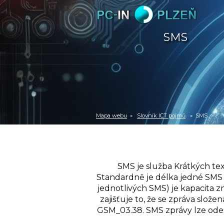
SMS
Mapa webu
»
Slovník ICT pojmů
» SMS
SMS je služba Krátkých tex
Standardně je délka jedné SMS n
jednotlivých SMS) je kapacita 
zajišťuje to, že se zpráva slož
GSM_03.38. SMS zprávy lze odesí