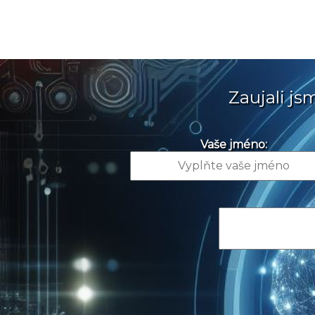
Zaujali j
Vaše jméno: