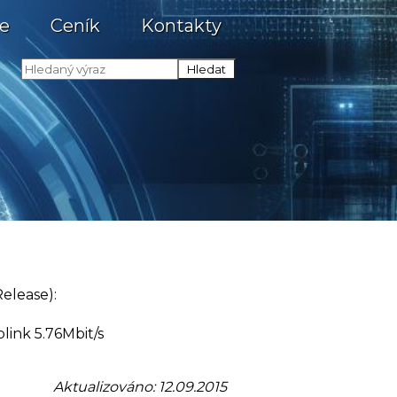
e
Ceník
Kontakty
Release):
link 5.76Mbit/s
Aktualizováno: 12.09.2015