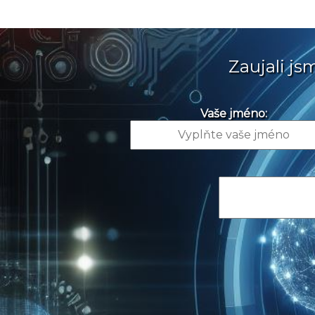
Zaujali j
Vaše jméno: