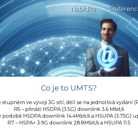
Nabídka
Referenc
Co je to UMTS?
stupněm ve vývoji 3G sítí, dělí se na jednotlivá vydání (
R5 – přináší HSDPA (3.5G) downlink 3.6 Mbit/s
 v podobě HSDPA downlink 14.4Mbit/s a HSUPA (3.75G) up
R7 – HSPA+ 3.9G downlink 28.8Mbit/s a HSUPA 11.5