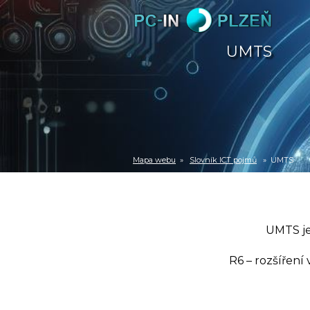
UMTS
Mapa webu
»
Slovník ICT pojmů
» UMTS
UMTS je 
R6 – rozšíření