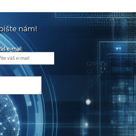
pište nám!
áš e-mail: