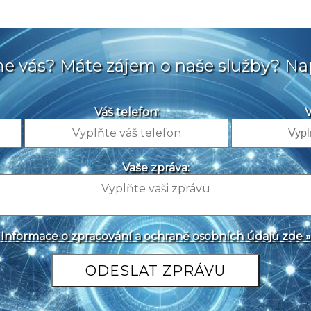
sme vás? Máte zájem o naše služby? Na
Váš telefon:
V
Vaše zpráva:
Informace o zpracování a ochraně osobních údajů zde »