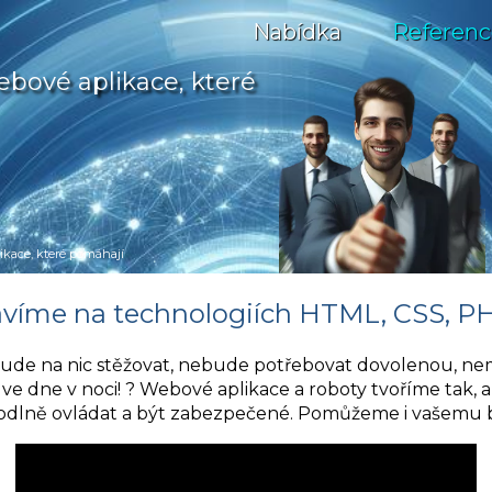
Nabídka
Referenc
bové aplikace, které
kace, které pomáhají
avíme na technologiích HTML, CSS, PH
bude na nic stěžovat, nebude potřebovat dovolenou, ne
ve dne v noci! ? Webové aplikace a roboty tvoříme tak, a
odlně ovládat a být zabezpečené. Pomůžeme i vašemu b