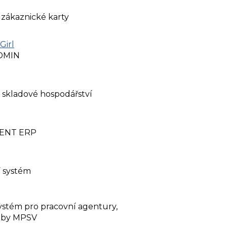
 zákaznické karty
Girl
ADMIN
, skladové hospodářství
TENT ERP
í systém
ystém pro pracovní agentury,
řeby MPSV