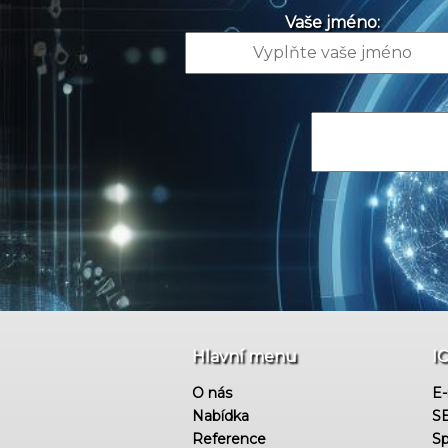
Vaše jméno:
Hlavní menu
I
O nás
E-
Nabídka
SE
Reference
Sp