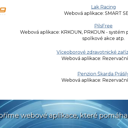
Lak Racing
Webová aplikace: SMART S
PilsFree
Webová aplikace: KRKOUN, PRKOUN - systém pro
spolkové akce atp.
Víceoborové zdravotnické zaří
Webová aplikace: Rezervačn
Penzion Škarda Prášil
Webová aplikace: Rezervačn
oříme webové aplikace, které pomáha