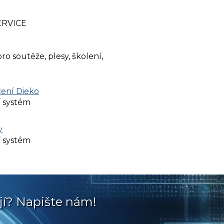
ERVICE
 soutěže, plesy, školení,
zení Dieko
í systém
y
í systém
jí? Napište nám!