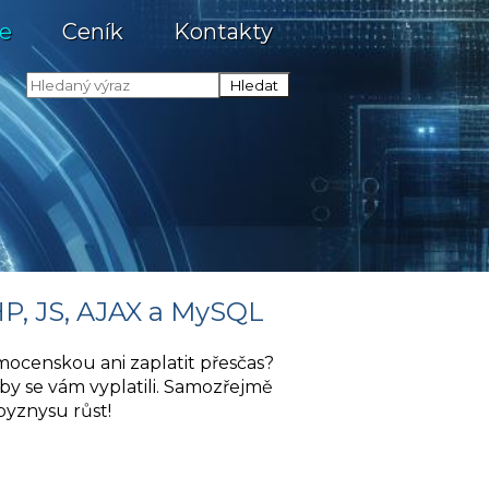
e
Ceník
Kontakty
P, JS, AJAX a MySQL
mocenskou ani zaplatit přesčas?
by se vám vyplatili. Samozřejmě
yznysu růst!