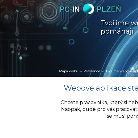
Tvoříme we
pomáhají
Mapa webu
»
Reference
» Tvoříme webové apli
Webové aplikace st
Chcete pracovníka, který si ne
Naopak, bude pro vás pracovat 
se musí poh