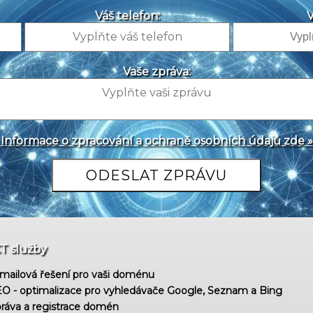
Váš telefon:
V
Vaše zpráva:
Informace o zpracování a ochraně osobních údajů zde »
CT služby
mailová řešení pro vaši doménu
O - optimalizace pro vyhledávače Google, Seznam a Bing
ráva a registrace domén