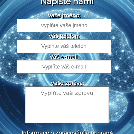
Napište nám!
Vaše jméno:
Váš telefon:
Váš e-mail:
Vaše zpráva:
Informace o zpracování a ochraně