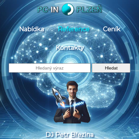
Nabídka
Reference
Ceník
Kontakty
DJ Petr Březina